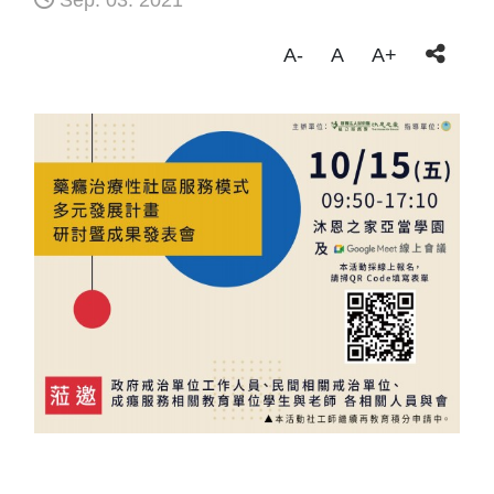
Sep. 03. 2021
A-
A
A+