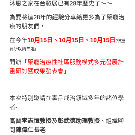
沐恩之家在台發展已有28年歷史了～～
為要將這28年的經驗分享給更多為了藥癮治
療的朋友們，
在今年
10月15日、10月15日、10月15日
(很重
要所以講三遍)
開辦
「藥癮治療性社區服務模式多元發展計
畫研討暨成果發表會」
本次特別邀請在毒品戒治領域多年的諸位學
者-
高醫
李志恒教授
及
彭武德助理教授
、組織顧
問
陳偉仁長老