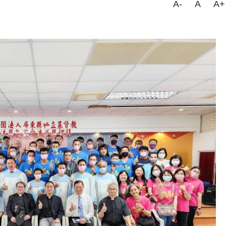
A-
A
A+