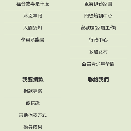
福音戒毒是什麼
毘努伊勒家園
沐恩年報
門徒培訓中心
入園須知
安歇處(家屬工作)
學員承諾書
行政中心
多加女村
亞當青少年學園
我要捐款
聯絡我們
捐款專案
徵信錄
其他捐款方式
勸募成果