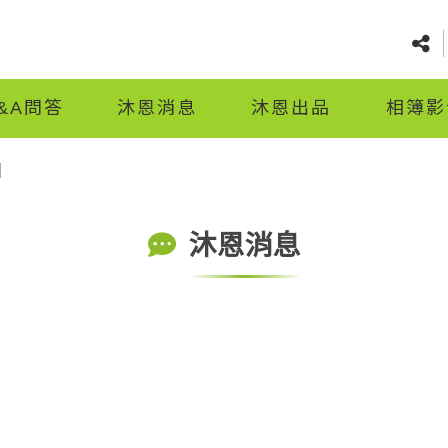
&A問答
沐恩消息
沐恩出品
相簿影
日
沐恩消息