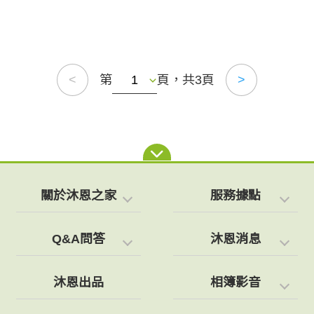
第
頁，共3頁
<
>
關於沐恩之家
服務據點
Q&A問答
沐恩消息
沐恩出品
相簿影音