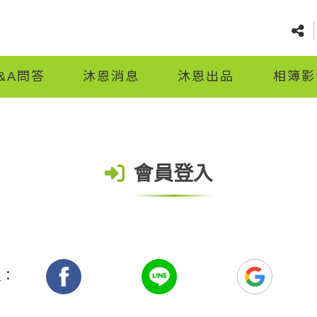
&A問答
沐恩消息
沐恩出品
相簿影
會員登入
入：