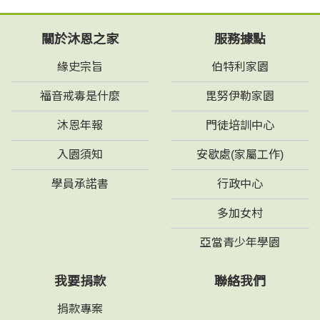
關於沐恩之家
服務據點
緣史宗旨
伯特利家園
福音戒毒是什麼
毘努伊勒家園
沐恩年報
門徒培訓中心
入園須知
安歇處(家屬工作)
學員承諾書
行政中心
多加女村
亞當青少年學園
我要捐款
聯絡我們
捐款專案